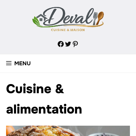
Aller
au
contenu
Facebook
Twitter
Pinterest
MENU
Cuisine &
alimentation