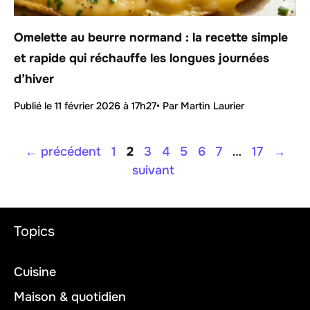
Omelette au beurre normand : la recette simple
et rapide qui réchauffe les longues journées
d’hiver
Publié le
11 février 2026 à 17h27
• Par Martin Laurier
Page
Page
Page
Page
Page
Page
Page
Page
←
précédent
1
2
3
4
5
6
7
…
17
→
suivant
Topics
Cuisine
Maison & quotidien