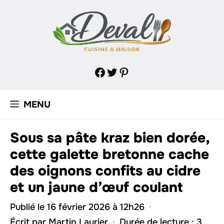
Aller
au
contenu
Facebook
Twitter
Pinterest
MENU
Sous sa pâte kraz bien dorée,
cette galette bretonne cache
des oignons confits au cidre
et un jaune d’œuf coulant
Publié le 16 février 2026 à 12h26
·
Écrit par
Martin Laurier
·
Durée de lecture : 3