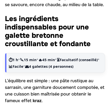
se savoure, encore chaude, au milieu de la table.
Les ingrédients
indispensables pour une
galette bretonne
croustillante et fondante
•
•
•
•
⏱️
1 h
🔪
15 min
🔥
45 min
⏳
Facultatif (conseillé)
•
📊
Facile
👥
4 galettes (4 personnes)
L’équilibre est simple : une pâte rustique au
sarrasin, une garniture doucement compotée, et
une cuisson bien maîtrisée pour obtenir le
fameux effet
kraz
.