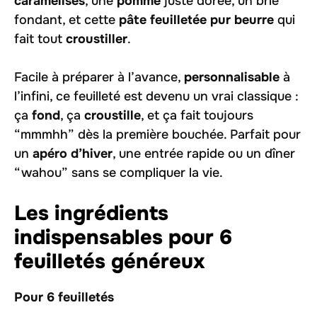
caramélisés
, une
pomme
juste dorée, un brie
fondant, et cette
pâte feuilletée pur beurre
qui
fait tout
croustiller
.
Facile à préparer à l’avance,
personnalisable
à
l’infini, ce feuilleté est devenu un vrai classique :
ça
fond
, ça
croustille
, et ça fait toujours
“mmmhh” dès la première bouchée. Parfait pour
un
apéro d’hiver
, une entrée rapide ou un dîner
“wahou” sans se compliquer la vie.
Les ingrédients
indispensables pour 6
feuilletés généreux
Pour 6 feuilletés