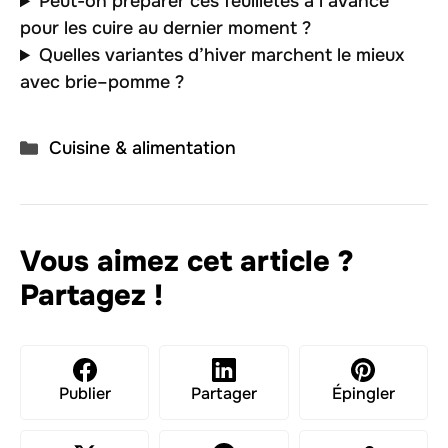
Peut-on préparer ces feuilletés à l’avance
pour les cuire au dernier moment ?
Quelles variantes d’hiver marchent le mieux
avec brie–pomme ?
Catégories
Cuisine & alimentation
Vous aimez cet article ?
Partagez !
Publier
Partager
Épingler