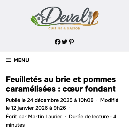
Aller
au
contenu
Facebook
Twitter
Pinterest
MENU
Feuilletés au brie et pommes
caramélisées : cœur fondant
Publié le 24 décembre 2025 à 10h08
·
Modifié
le 12 janvier 2026 à 9h26
·
Écrit par
Martin Laurier
·
Durée de lecture : 4
minutes