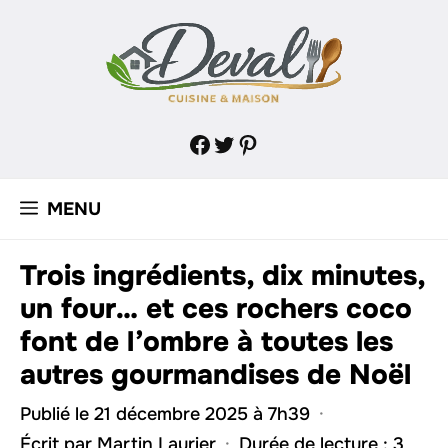
Aller
au
contenu
Facebook
Twitter
Pinterest
MENU
Trois ingrédients, dix minutes,
un four… et ces rochers coco
font de l’ombre à toutes les
autres gourmandises de Noël
Publié le 21 décembre 2025 à 7h39
·
Écrit par
Martin Laurier
·
Durée de lecture : 3