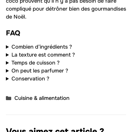
coco prouvent qu’il n’y a pas besoin de faire
compliqué pour détrôner bien des gourmandises
de Noël.
FAQ
Combien d’ingrédients ?
La texture est comment ?
Temps de cuisson ?
On peut les parfumer ?
Conservation ?
Catégories
Cuisine & alimentation
Vous aimez cet article ?