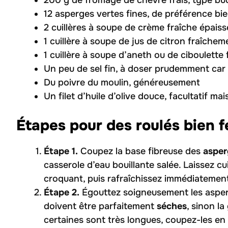
200 g de fromage de chèvre frais, type bû
12 asperges vertes fines, de préférence bie
2 cuillères à soupe de crème fraîche épaiss
1 cuillère à soupe de jus de citron fraîche
1 cuillère à soupe d’aneth ou de ciboulette
Un peu de sel fin, à doser prudemment car
Du poivre du moulin, généreusement
Un filet d’huile d’olive douce, facultatif ma
Étapes pour des roulés bien 
Étape 1.
Coupez la base fibreuse des
asper
casserole d’eau bouillante salée. Laissez 
croquant, puis rafraîchissez immédiatement 
Étape 2.
Égouttez soigneusement les asperg
doivent être parfaitement
séches
, sinon la
certaines sont très longues, coupez-les e