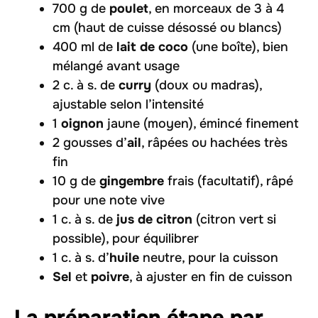
700 g de
poulet
, en morceaux de 3 à 4
cm (haut de cuisse désossé ou blancs)
400 ml de
lait de coco
(une boîte), bien
mélangé avant usage
2 c. à s. de
curry
(doux ou madras),
ajustable selon l’intensité
1
oignon
jaune (moyen), émincé finement
2 gousses d’
ail
, râpées ou hachées très
fin
10 g de
gingembre
frais (facultatif), râpé
pour une note vive
1 c. à s. de
jus de citron
(citron vert si
possible), pour équilibrer
1 c. à s. d’
huile
neutre, pour la cuisson
Sel
et
poivre
, à ajuster en fin de cuisson
La préparation étape par