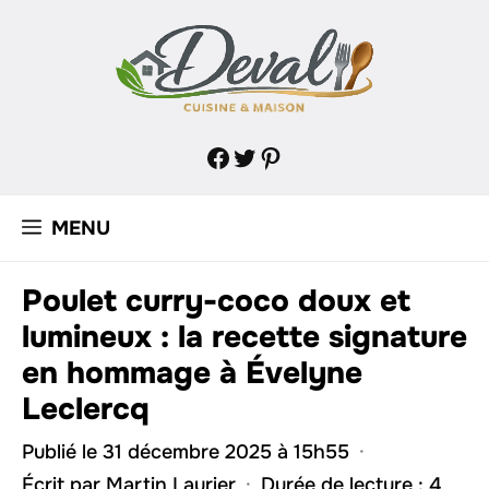
Aller
au
contenu
Facebook
Twitter
Pinterest
MENU
Poulet curry-coco doux et
lumineux : la recette signature
en hommage à Évelyne
Leclercq
Publié le 31 décembre 2025 à 15h55
·
Écrit par
Martin Laurier
·
Durée de lecture : 4