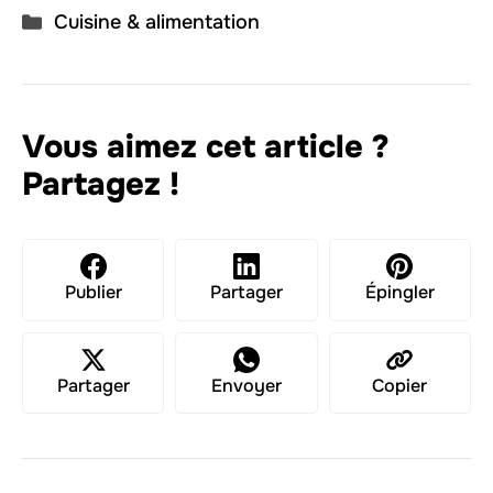
dégustez-les juste après le
Catégories
Cuisine & alimentation
cœur fondant et une texture
démoulage.
moelleuse au moment de servir.
Vous aimez cet article ?
Partagez !
Publier
Partager
Épingler
Partager
Envoyer
Copier