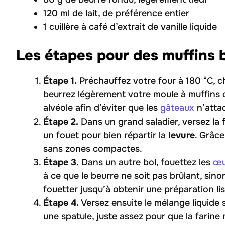
120 ml de lait, de préférence entier
1 cuillère à café d’extrait de vanille liquide
Les étapes pour des muffins b
Étape 1.
Préchauffez votre four à 180 °C, c
beurrez légèrement votre moule à muffins 
alvéole afin d’éviter que les
gâteaux
n’atta
Étape 2.
Dans un grand saladier, versez la fa
un fouet pour bien répartir la
levure
. Grâce
sans zones compactes.
Étape 3.
Dans un autre bol, fouettez les
œu
à ce que le beurre ne soit pas brûlant, sino
fouetter jusqu’à obtenir une préparation l
Étape 4.
Versez ensuite le mélange liquide
une spatule, juste assez pour que la farine 