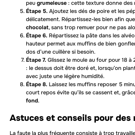
peu
grumeleuse
: cette texture donne des 
Étape 5.
Ajoutez les dés de poire et les pép
délicatement. Répartissez-les bien afin que
chocolat
, sans trop remuer pour ne pas alo
Étape 6.
Répartissez la pâte dans les alvéo
hauteur permet aux muffins de bien gonfler
dos d’une cuillère si besoin.
Étape 7.
Glissez le moule au four pour 18 à 2
: le dessus doit être doré et, lorsqu’on pla
avec juste une légère humidité.
Étape 8.
Laissez les muffins reposer 5 minut
court repos évite qu’ils se cassent et, grâc
fond
.
Astuces et conseils pour des
La faute la plus fréquente consiste à trop travaill