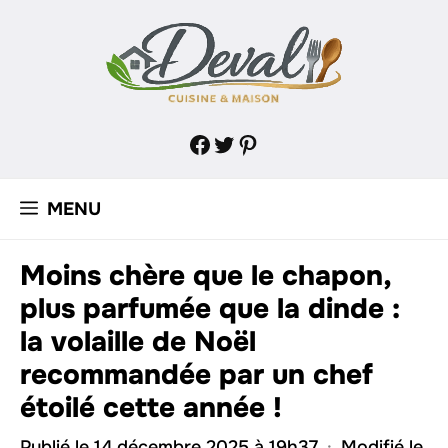
Aller
au
contenu
Facebook
Twitter
Pinterest
MENU
Moins chère que le chapon,
plus parfumée que la dinde :
la volaille de Noël
recommandée par un chef
étoilé cette année !
Publié le 14 décembre 2025 à 19h37
·
Modifié le