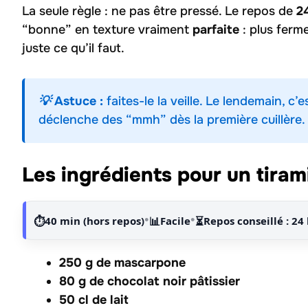
La seule règle : ne pas être pressé. Le repos de
2
“bonne” en texture vraiment
parfaite
: plus ferm
juste ce qu’il faut.
💡 Astuce :
faites-le la veille. Le lendemain, c
déclenche des “mmh” dès la première cuillère.
Les ingrédients pour un tiram
•
•
⏱️
40 min (hors repos)
📊
Facile
⏳
Repos conseillé : 24
250 g de mascarpone
80 g de chocolat noir pâtissier
50 cl de lait