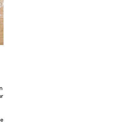
n
ur
le