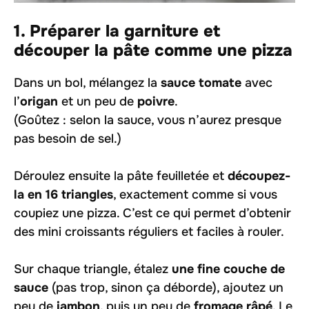
1. Préparer la garniture et
découper la pâte comme une pizza
Dans un bol, mélangez la
sauce tomate
avec
l’
origan
et un peu de
poivre
.
(Goûtez : selon la sauce, vous n’aurez presque
pas besoin de sel.)
Déroulez ensuite la pâte feuilletée et
découpez-
la en 16 triangles
, exactement comme si vous
coupiez une pizza. C’est ce qui permet d’obtenir
des mini croissants réguliers et faciles à rouler.
Sur chaque triangle, étalez
une fine couche de
sauce
(pas trop, sinon ça déborde), ajoutez un
peu de
jambon
, puis un peu de
fromage râpé
. Le