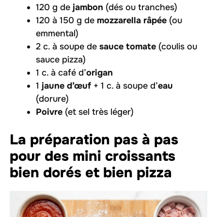
120 g de
jambon
(dés ou tranches)
120 à 150 g de
mozzarella râpée
(ou
emmental)
2 c. à soupe de
sauce tomate
(coulis ou
sauce pizza)
1 c. à café d’
origan
1
jaune d’œuf
+ 1 c. à soupe d’
eau
(dorure)
Poivre
(et sel très léger)
La préparation pas à pas
pour des mini croissants
bien dorés et bien pizza