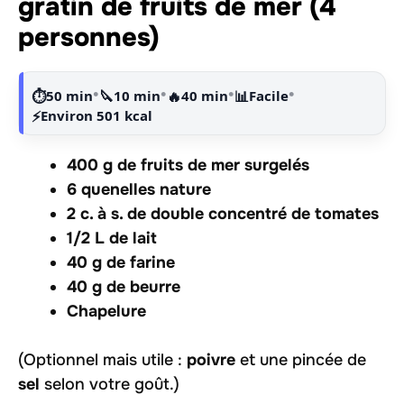
gratin de fruits de mer (4
personnes)
•
•
•
•
⏱️
50 min
🔪
10 min
🔥
40 min
📊
Facile
⚡
Environ 501 kcal
400 g de fruits de mer surgelés
6 quenelles nature
2 c. à s. de double concentré de tomates
1/2 L de lait
40 g de farine
40 g de beurre
Chapelure
(Optionnel mais utile :
poivre
et une pincée de
sel
selon votre goût.)