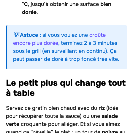
°C
, jusqu’à obtenir une surface
bien
dorée
.
💡 Astuce :
si vous voulez une
croûte
encore plus dorée
, terminez 2 à 3 minutes
sous le grill (en surveillant en continu). Ça
peut passer de doré à trop foncé très vite.
Le petit plus qui change tout
à table
Servez ce gratin bien chaud avec du
riz
(idéal
pour récupérer toute la sauce) ou une
salade
verte
croquante pour alléger. Et si vous aimez
quand ça “réveille” le plat : un tour de
poivre
au