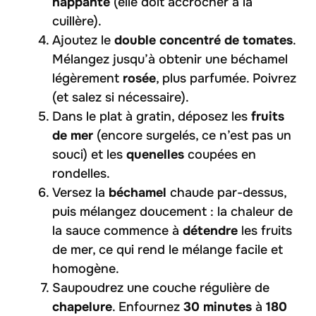
nappante
(elle doit accrocher à la
cuillère).
Ajoutez le
double concentré de tomates
.
Mélangez jusqu’à obtenir une béchamel
légèrement
rosée
, plus parfumée. Poivrez
(et salez si nécessaire).
Dans le plat à gratin, déposez les
fruits
de mer
(encore surgelés, ce n’est pas un
souci) et les
quenelles
coupées en
rondelles.
Versez la
béchamel
chaude par-dessus,
puis mélangez doucement : la chaleur de
la sauce commence à
détendre
les fruits
de mer, ce qui rend le mélange facile et
homogène.
Saupoudrez une couche régulière de
chapelure
. Enfournez
30 minutes
à
180