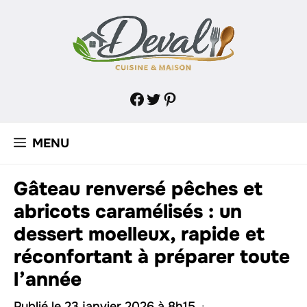
Aller
au
contenu
Facebook
Twitter
Pinterest
MENU
Gâteau renversé pêches et
abricots caramélisés : un
dessert moelleux, rapide et
réconfortant à préparer toute
l’année
Publié le 23 janvier 2026 à 8h15
·