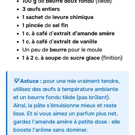
100 g
de
beurre doux fondu
(tiède)
3 œufs entiers
1 sachet
de
levure chimique
1 pincée
de
sel fin
1 c. à café
d’
extrait d’amande amère
1 c. à café
d’
extrait de vanille
Un peu de
beurre
pour le moule
1 à 2 c. à soupe
de
sucre glace
(finition)
💡 Astuce :
pour une mie vraiment tendre,
utilisez des œufs à température ambiante
et un beurre fondu tiède (pas brûlant).
Ainsi, la pâte s’émulsionne mieux et reste
lisse. Et si vous aimez un parfum plus net,
gardez l’amande amère à petite dose : elle
booste l’arôme sans dominer.