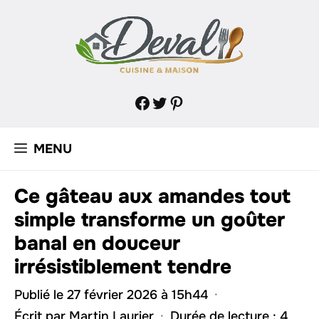
Aller
au
contenu
Facebook
Twitter
Pinterest
MENU
Ce gâteau aux amandes tout
simple transforme un goûter
banal en douceur
irrésistiblement tendre
Publié le 27 février 2026 à 15h44
·
Écrit par
Martin Laurier
·
Durée de lecture : 4