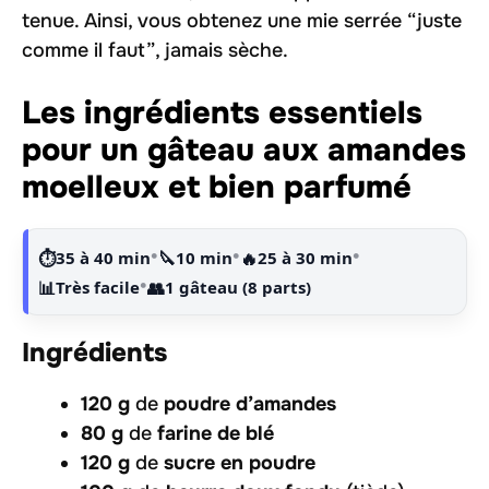
tenue. Ainsi, vous obtenez une mie serrée “juste
comme il faut”, jamais sèche.
Les ingrédients essentiels
pour un gâteau aux amandes
moelleux et bien parfumé
•
•
•
⏱️
35 à 40 min
🔪
10 min
🔥
25 à 30 min
•
📊
Très facile
👥
1 gâteau (8 parts)
Ingrédients
120 g
de
poudre d’amandes
80 g
de
farine de blé
120 g
de
sucre en poudre