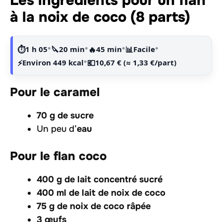
Les ingrédients pour un flan
à la noix de coco (8 parts)
•
•
•
•
⏱️
1 h 05
🔪
20 min
🔥
45 min
📊
Facile
•
⚡
Environ 449 kcal
💶
10,67 € (≈ 1,33 €/part)
Pour le caramel
70 g de sucre
Un peu d’
eau
Pour le flan coco
400 g de lait concentré sucré
400 ml de lait de noix de coco
75 g de noix de coco râpée
3 œufs