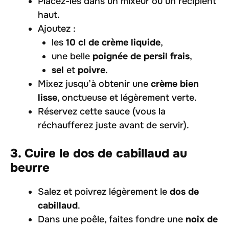
Placez-les dans un mixeur ou un récipient
haut.
Ajoutez :
les
10 cl de crème liquide
,
une belle
poignée de persil frais
,
sel
et
poivre
.
Mixez jusqu’à obtenir une
crème bien
lisse
, onctueuse et légèrement verte.
Réservez cette sauce (vous la
réchaufferez juste avant de servir).
3. Cuire le dos de cabillaud au
beurre
Salez et poivrez légèrement le
dos de
cabillaud
.
Dans une poêle, faites fondre une
noix de