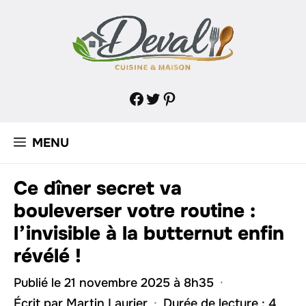
Aller
au
contenu
Facebook
Twitter
Pinterest
MENU
Ce dîner secret va
bouleverser votre routine :
l’invisible à la butternut enfin
révélé !
Publié le 21 novembre 2025 à 8h35
·
Écrit par
Martin Laurier
·
Durée de lecture : 4