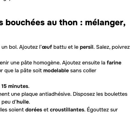
s bouchées au thon : mélanger,
 un bol. Ajoutez l’
œuf
battu et le
persil
. Salez, poivrez
tenir une pâte homogène. Ajoutez ensuite la
farine
r que la pâte soit
modelable
sans coller
s 15 minutes
.
ement une plaque antiadhésive. Disposez les boulettes
 peu d’
huile
.
lles soient
dorées
et
croustillantes
. Égouttez sur