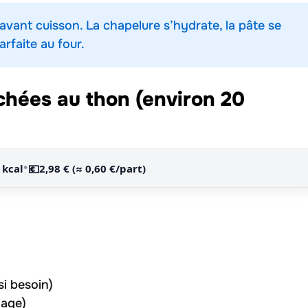
 avant cuisson. La chapelure s’hydrate, la pâte se
arfaite au four.
chées au thon (environ 20
•
 kcal
💶
2,98 € (≈ 0,60 €/part)
si besoin)
nage)