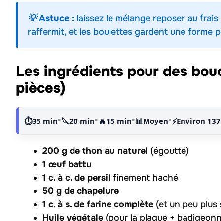
💡 Astuce :
laissez le mélange reposer au frais
raffermit, et les boulettes gardent une forme p
Les ingrédients pour des bou
pièces)
•
•
•
•
⏱️
35 min
🔪
20 min
🔥
15 min
📊
Moyen
⚡
Environ 137
200 g de thon au naturel
(égoutté)
1 œuf battu
1 c. à c. de persil
finement haché
50 g de chapelure
1 c. à s. de farine complète
(et un peu plus 
Huile végétale
(pour la plaque + badigeon