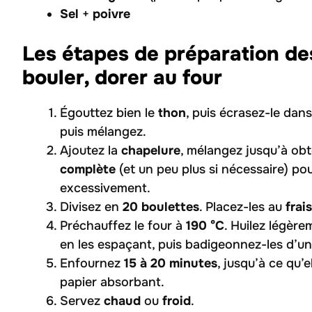
Sel
+
poivre
Les étapes de préparation de
bouler, dorer au four
Égouttez bien le
thon
, puis écrasez-le dans
puis mélangez.
Ajoutez la
chapelure
, mélangez jusqu’à ob
complète
(et un peu plus si nécessaire) pou
excessivement.
Divisez en
20 boulettes
. Placez-les au
frai
Préchauffez le four à
190 °C
. Huilez légèr
en les espaçant, puis badigeonnez-les d’un
Enfournez
15 à 20 minutes
, jusqu’à ce qu’e
papier absorbant.
Servez
chaud
ou
froid
.